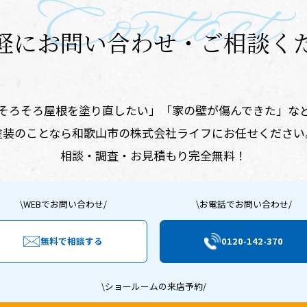
Contact
軽に
お問い合わせ・ご相談く
そろそろ屋根を塗り直したい」
​「家の壁が傷んできた」な
塗装のことなら
和歌山市の株式会社ライフにお任せください
相談・調査・お見積もり完全無料！
\WEBでお問い合わせ/
\お電話でお問い合わせ/
無料で相談する
0120-142-370
\ショールームの来店予約/