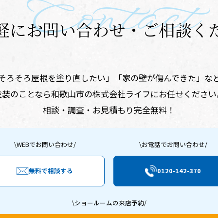
Contact
軽に
お問い合わせ・ご相談く
そろそろ屋根を塗り直したい」
​「家の壁が傷んできた」な
塗装のことなら
和歌山市の株式会社ライフにお任せください
相談・調査・お見積もり完全無料！
\WEBでお問い合わせ/
\お電話でお問い合わせ/
無料で相談する
0120-142-370
\ショールームの来店予約/