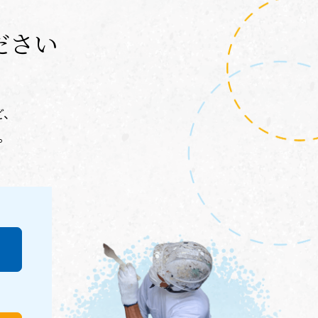
ださい
ど、
。